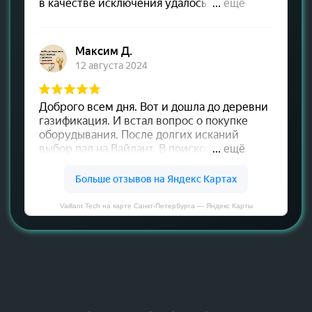
Vaillant Tech на карте Санкт‑Петербурга — Яндекс Карты