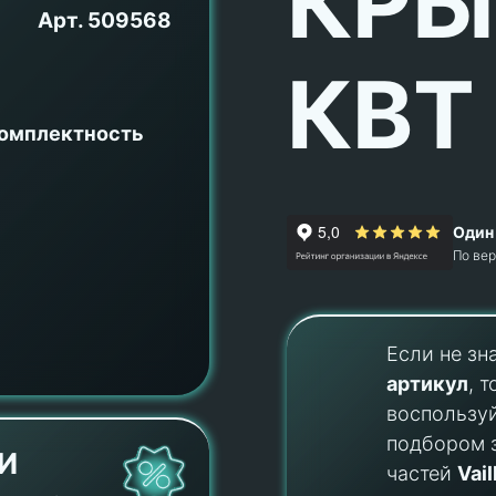
КРЫ
Арт.
509568
КВТ
комплектность
Один 
По ве
Если не зн
артикул
, т
воспользу
подбором 
И
частей
Vail