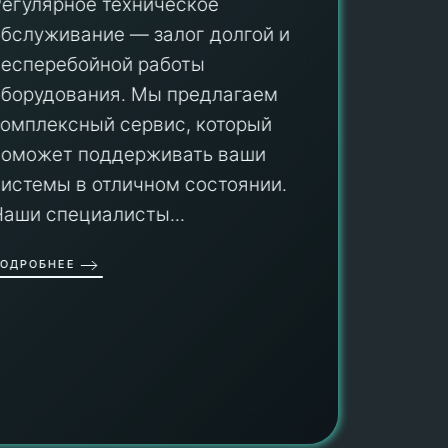
Регулярное техническое
РЕ
обслуживание — залог долгой и
бесперебойной работы
Ремонт
оборудования. Мы предлагаем
экспер
комплексный сервис, который
специа
поможет поддерживать ваши
гарант
системы в отличном состоянии.
обслуж
Наши специалисты...
устран
мастер
ОДРОБНЕЕ
проблем
ПОДРОБН