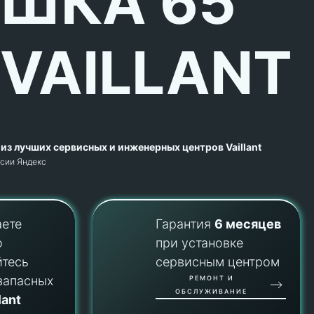
ШКА 65
 VAILLANT
из лучших сервисных и инженерных центров Vaillant
рсии Яндекс
аете
Гарантия
6 месяцев
о
при установке
йтесь
сервисным центром
запасных
РЕМОНТ И
ОБСЛУЖИВАНИЕ
lant