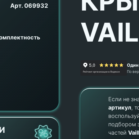
КР
Арт.
069932
VAI
комплектность
Один 
По ве
Если не зн
артикул
, т
воспользу
подбором 
И
частей
Vail