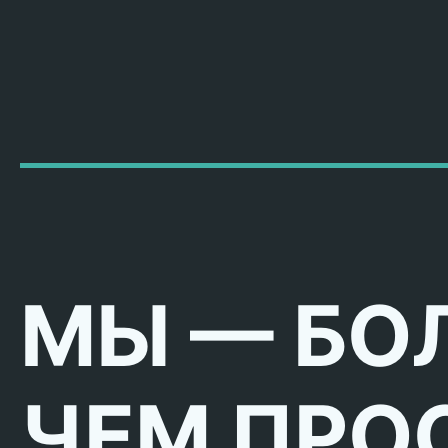
МЫ — БО
ЧЕМ ПРО