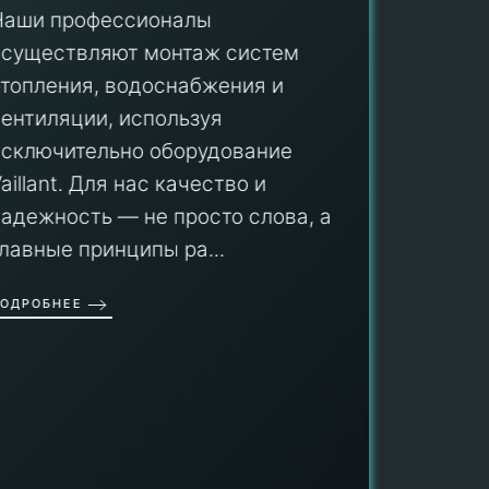
Наши профессионалы
осуществляют монтаж систем
ПУ
отопления, водоснабжения и
вентиляции, используя
Мы гар
исключительно оборудование
профес
aillant. Для нас качество и
оборуд
надежность — не просто слова, а
гарант
главные принципы ра...
провед
ОДРОБНЕЕ
работы
работат
быть ув
ПОДРОБН