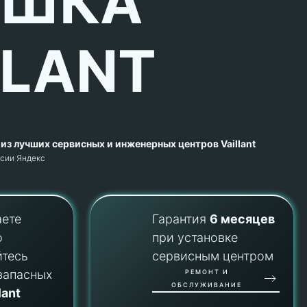
ЫШКА
LLANT
из лучших сервисных и инженерных центров Vaillant
рсии Яндекс
аете
Гарантия
6 месяцев
о
при установке
йтесь
сервисным центром
запасных
РЕМОНТ И
ОБСЛУЖИВАНИЕ
lant