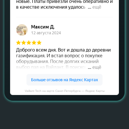
Vaillant Tech на карте Санкт‑Петербурга — Яндекс Карты