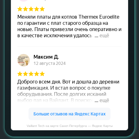
Vaillant Tech на карте Санкт‑Петербурга — Яндекс Карты