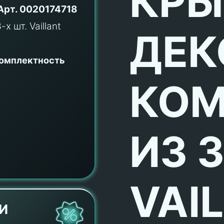
КР
Арт.
0020174718
ДЕК
комплектность
КОМ
ИЗ 3
VAI
И