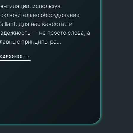
вентиляции, используя
Мы гар
исключительно оборудование
профес
aillant. Для нас качество и
оборуд
надежность — не просто слова, а
гарант
главные принципы ра...
провед
ОДРОБНЕЕ
работы
работат
быть ув
ПОДРОБН