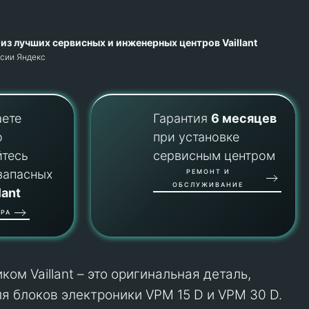
из лучших сервисных и инженерных центров Vaillant
рсии Яндекс
аете
Гарантия
6 месяцев
о
при установке
йтесь
сервисным центром
запасных
РЕМОНТ И
ОБСЛУЖИВАНИЕ
lant
РА
ом Vaillant – это оригинальная деталь,
я блоков электроники VPM 15 D и VPM 30 D.