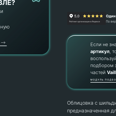
ВЛЕ?
 и
Один 
По ве
ьную
Если не зн
артикул
, т
воспользу
подбором 
частей
Vail
МОДУЛЬ ПОДБО
Облицовка с шильдик
предназначенная дл