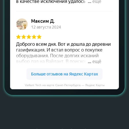
Vaillant Tech на карте Санкт‑Петербурга — Яндекс Карты