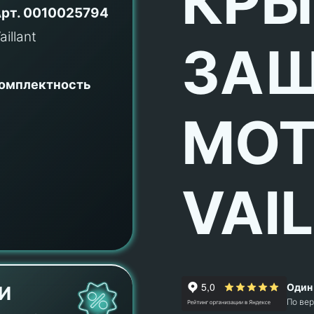
КРЫ
рт.
0010025794
ЗА
комплектность
МОТ
VAI
Один 
И
По ве