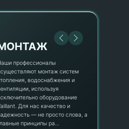
МОНТАЖ
Наши профессионалы
осуществляют монтаж систем
ПУ
отопления, водоснабжения и
вентиляции, используя
Мы гар
исключительно оборудование
профес
aillant. Для нас качество и
оборуд
надежность — не просто слова, а
гарант
главные принципы ра...