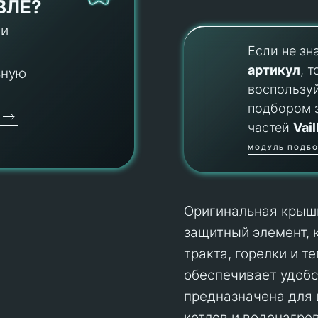
ВЛЕ?
 и
Если не зн
артикул
, т
ьную
воспользу
подбором 
частей
Vail
МОДУЛЬ ПОДБО
Оригинальная крышка
защитный элемент, к
тракта, горелки и т
обеспечивает удобс
предназначена для 
котлов и водонагрев