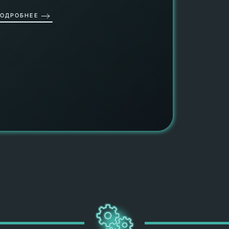
провед
ОДРОБНЕЕ
работы
работат
быть ув
ПОДРОБН