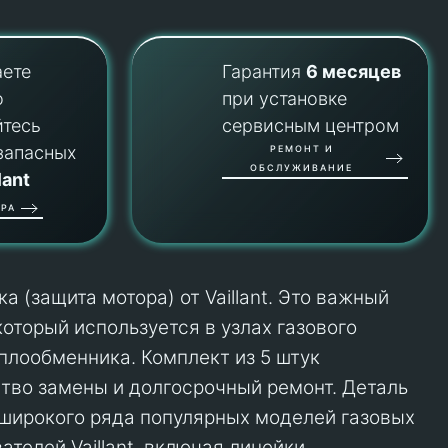
аете
Гарантия
6 месяцев
о
при установке
йтесь
сервисным центром
запасных
РЕМОНТ И
ОБСЛУЖИВАНИЕ
lant
РА
 (защита мотора) от Vaillant. Это важный
оторый используется в узлах газового
еплообменника. Комплект из 5 штук
тво замены и долгосрочный ремонт. Деталь
широкого ряда популярных моделей газовых
ателей Vaillant, включая линейки