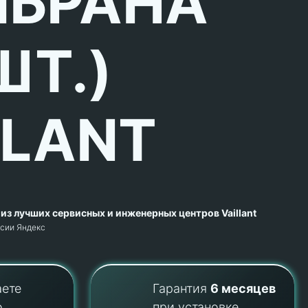
БРАНА
ШТ.)
LLANT
из лучших сервисных и инженерных центров Vaillant
рсии Яндекс
аете
Гарантия
6 месяцев
о
при установке