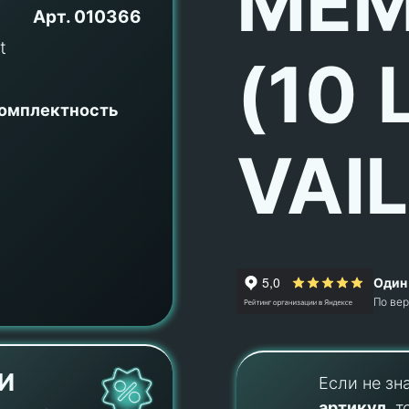
МЕМ
Арт.
010366
(10 
комплектность
VAI
Один 
По ве
И
Если не зн
артикул
, т