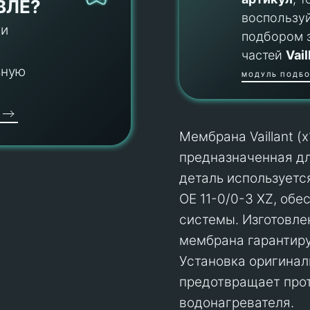
ВЛЕ?
воспользу
 и
подбором 
частей
Vail
ьную
МОДУЛЬ ПОДБО
Мембрана Vaillant (
предназначенная дл
деталь используетс
OE 11-0/0-3 XZ, об
системы. Изготовле
мембрана гарантиру
Установка оригиналь
предотвращает прот
водонагревателя.