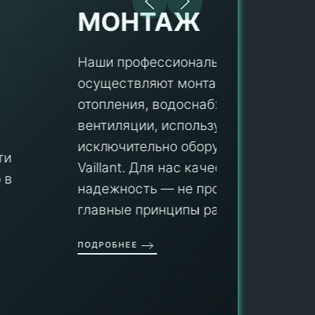
МОНТАЖ
Наши профессионалы
осуществляют монтаж систем
ПУ
отопления, водоснабжения и
вентиляции, используя
Мы гар
исключительно оборудование
профес
aillant. Для нас качество и
оборуд
надежность — не просто слова, а
гарант
главные принципы ра...
провед
ОДРОБНЕЕ
работы
работат
быть ув