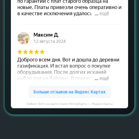
Vaillant Tech на карте Санкт‑Петербурга — Яндекс Карты