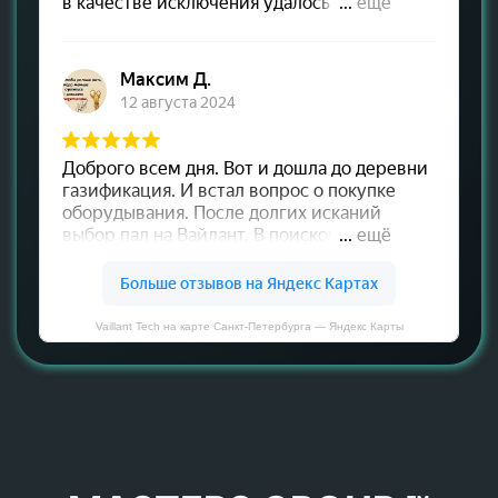
Vaillant Tech на карте Санкт‑Петербурга — Яндекс Карты