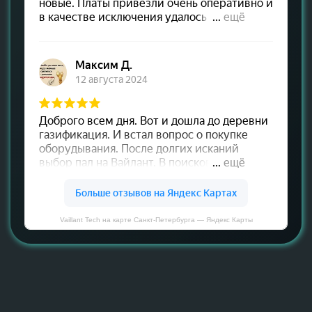
Vaillant Tech на карте Санкт‑Петербурга — Яндекс Карты