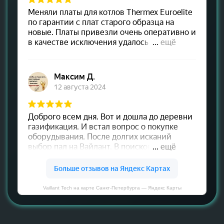
Vaillant Tech на карте Санкт‑Петербурга — Яндекс Карты