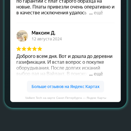
Vaillant Tech на карте Санкт‑Петербурга — Яндекс Карты