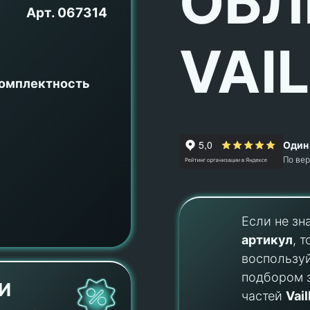
ОБЛ
Арт.
067314
VAI
комплектность
Один 
По ве
Если не зн
артикул
, т
воспользу
подбором 
И
частей
Vail