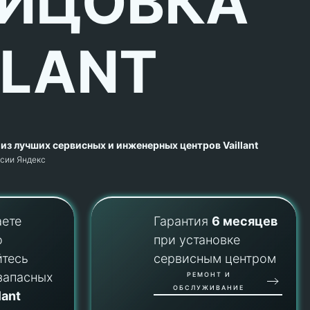
ИЦОВКА
LLANT
из лучших сервисных и инженерных центров Vaillant
рсии Яндекс
аете
Гарантия
6 месяцев
о
при установке
йтесь
сервисным центром
запасных
РЕМОНТ И
ОБСЛУЖИВАНИЕ
lant