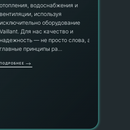
ПУ
отопления, водоснабжения и
вентиляции, используя
Мы гар
исключительно оборудование
профес
aillant. Для нас качество и
оборуд
надежность — не просто слова, а
гарант
главные принципы ра...
провед
ОДРОБНЕЕ
работы
работат
быть ув
ПОДРОБН