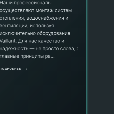
Наши профессионалы
осуществляют монтаж систем
ПУ
отопления, водоснабжения и
вентиляции, используя
Мы гар
исключительно оборудование
профес
aillant. Для нас качество и
оборуд
надежность — не просто слова, а
гарант
главные принципы ра...
провед
ОДРОБНЕЕ
работы
работат
быть ув
ПОДРОБН