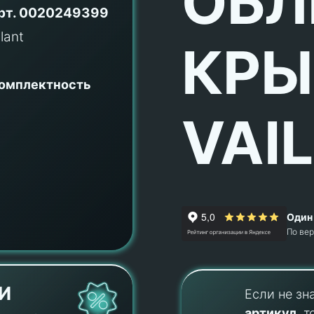
ОБЛ
рт.
0020249399
КРЫ
комплектность
VAI
Один 
По ве
И
Если не зн
артикул
, т