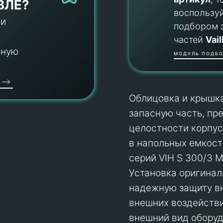
ВЛЕ?
воспользу
 и
подбором 
частей
Vail
ьную
МОДУЛЬ ПОДБО
Облицовка и крышка
запасную часть, пр
целостности корпус
в напольных емкост
серий VIH S 300/3 M
Установка оригинал
надежную защиту вн
внешних воздействи
внешний вид оборуд