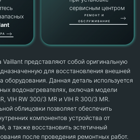
йтесь
сервисным центром
запасных
РЕМОНТ И
ОБСЛУЖИВАНИЕ
lant
РА
 Vaillant представляют собой оригинальную
едназначенную для восстановления внешней
а оборудования. Данная деталь используется
ных водонагревателях, включая модели
R, VIH RW 300/3 MR и VIH R 300/3 MR.
ьной облицовки позволяет обеспечить
утренних компонентов устройства от
й, а также восстановить эстетичный
ования после проведения ремонтных работ.