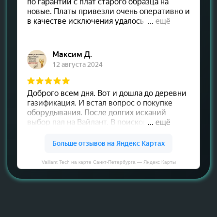
Vaillant Tech на карте Санкт‑Петербурга — Яндекс Карты