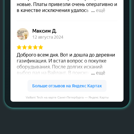
Vaillant Tech на карте Санкт‑Петербурга — Яндекс Карты