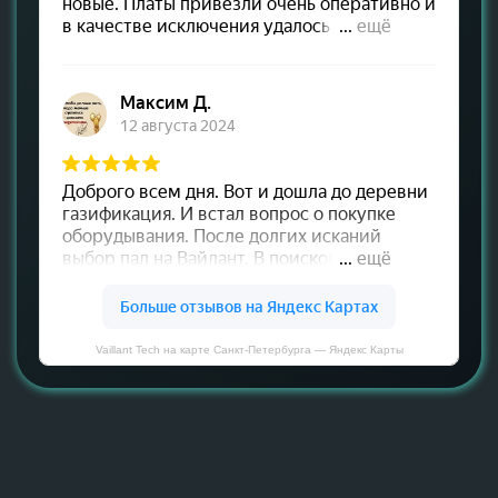
Vaillant Tech на карте Санкт‑Петербурга — Яндекс Карты