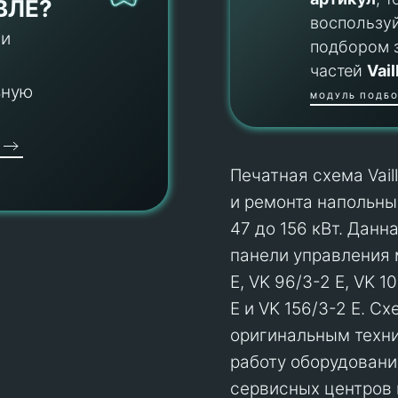
ВЛЕ?
воспользу
 и
подбором 
частей
Vail
ьную
МОДУЛЬ ПОДБО
Печатная схема Vai
и ремонта напольны
47 до 156 кВт. Данн
панели управления м
E, VK 96/3-2 E, VK 1
E и VK 156/3-2 E. С
оригинальным техни
работу оборудовани
сервисных центров 