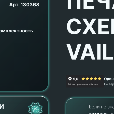
ПЕЧ
Арт.
130368
СХЕ
комплектность
VAI
Один 
По ве
И
Если не зн
артикул
, т