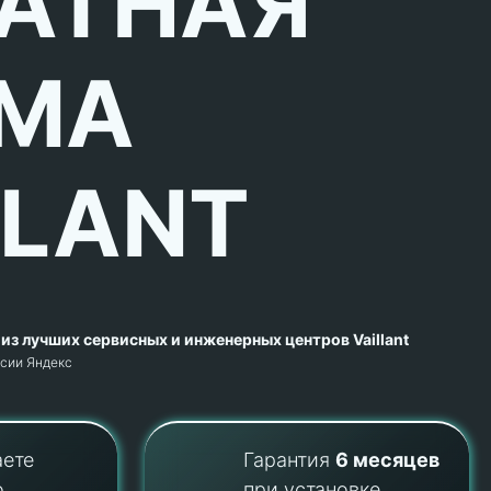
АТНАЯ
МА
LLANT
из лучших сервисных и инженерных центров Vaillant
рсии Яндекс
аете
Гарантия
6 месяцев
о
при установке