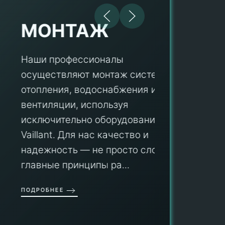
МОНТАЖ
Наши профессионалы
осуществляют монтаж систем
ПУ
отопления, водоснабжения и
вентиляции, используя
Мы гар
исключительно оборудование
профес
aillant. Для нас качество и
оборуд
надежность — не просто слова, а
гарант
главные принципы ра...
провед
ОДРОБНЕЕ
работы
работат
быть ув