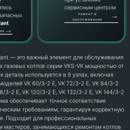
йтесь
сервисным центром
запасных
РЕМОНТ И
ОБСЛУЖИВАНИЕ
lant
РА
llant — это важный элемент для обслуживания
х газовых котлов серии VKS-VK мощностью от
ая деталь используется в 9 узлах, включая
оделей VK 60/3-2 E, VK 72/3-2 E, VK 84/3-2
08/3-2 E, VK 120/3-2 E, VK 132/3-2 E, VK 144/3-2
хема обеспечивает точное соответствие
ческим требованиям, гарантируя корректную
я. Подходит для профессиональных
и мастеров, занимающихся ремонтом котлов