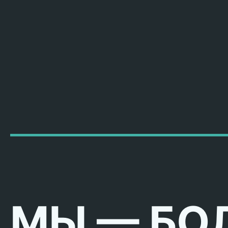
МЫ — БО