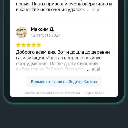
Vaillant Tech на карте Санкт‑Петербурга — Яндекс Карты