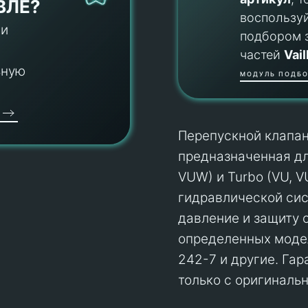
ВЛЕ?
воспользу
 и
подбором 
частей
Vail
ьную
МОДУЛЬ ПОДБО
Перепускной клапан 
предназначенная дл
VUW) и Turbo (VU, V
гидравлической сис
давление и защиту о
определенных модел
242-7 и другие. Га
только с оригинальн