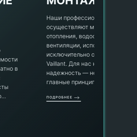
МОНТАЖ
Наши профессионалы
осуществляют монтаж систем
ПУ
отопления, водоснабжения и
вентиляции, используя
Мы гар
исключительно оборудование
профес
aillant. Для нас качество и
оборуд
надежность — не просто слова, а
гарант
главные принципы ра...
провед
ОДРОБНЕЕ
работы
работат
быть ув
ПОДРОБН