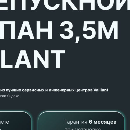
ЕПУСКНО
ПАН 3,5M
LLANT
из лучших сервисных и инженерных центров Vaillant
рсии Яндекс
аете
Гарантия
6 месяцев
о
при установке