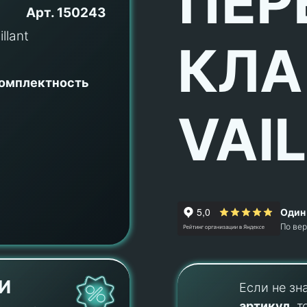
ПЕР
Арт.
150243
КЛА
комплектность
VAI
Один 
По ве
И
Если не зн
артикул
, т