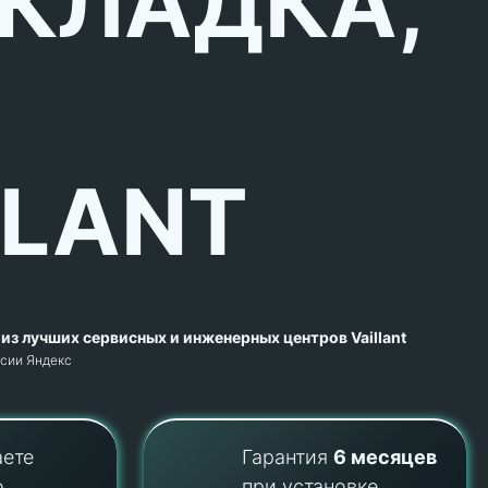
КЛАДКА,
LLANT
из лучших сервисных и инженерных центров Vaillant
рсии Яндекс
аете
Гарантия
6 месяцев
о
при установке