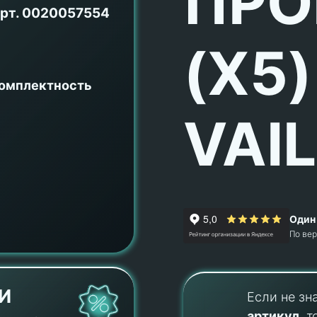
ПРО
рт.
0020057554
(X5)
комплектность
VAI
Один 
По ве
И
Если не зн
артикул
, т