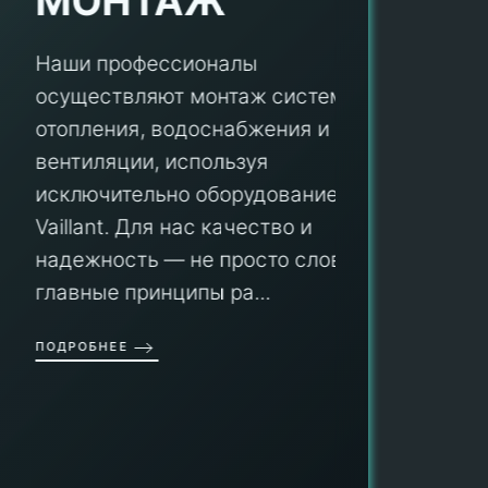
МОНТАЖ
Наши профессионалы
осуществляют монтаж систем
ПУ
отопления, водоснабжения и
вентиляции, используя
Мы гар
исключительно оборудование
профес
aillant. Для нас качество и
оборуд
надежность — не просто слова, а
гарант
главные принципы ра...
провед
ОДРОБНЕЕ
работы
работат
быть ув
ПОДРОБН