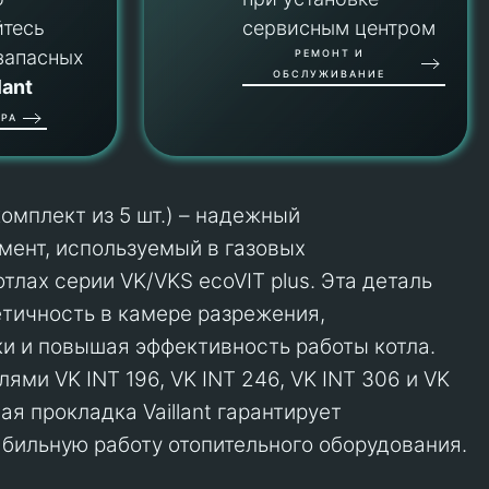
йтесь
сервисным центром
запасных
РЕМОНТ И
ОБСЛУЖИВАНИЕ
lant
РА
(комплект из 5 шт.) – надежный
мент, используемый в газовых
лах серии VK/VKS ecoVIT plus. Эта деталь
тичность в камере разрежения,
и и повышая эффективность работы котла.
ми VK INT 196, VK INT 246, VK INT 306 и VK
ая прокладка Vaillant гарантирует
абильную работу отопительного оборудования.