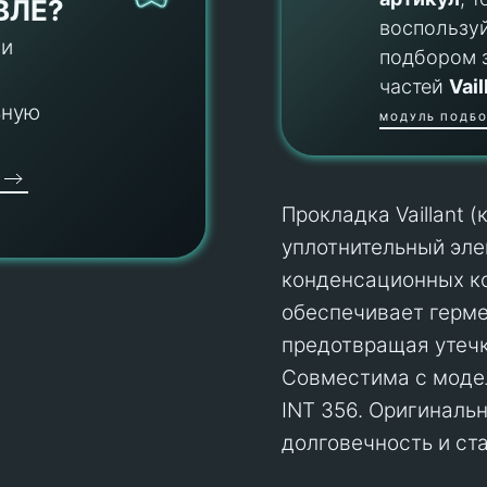
ВЛЕ?
воспользу
 и
подбором 
частей
Vail
ьную
МОДУЛЬ ПОДБО
Прокладка Vaillant 
уплотнительный эле
конденсационных кот
обеспечивает герме
предотвращая утечк
Совместима с моделя
INT 356. Оригинальн
долговечность и ст