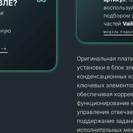
ВЛЕ?
воспользу
 и
подбором 
частей
Vail
ьную
МОДУЛЬ ПОДБО
Оригинальная плата 
установки в блок э
конденсационных ко
ключевых элементо
обеспечивая коррек
функционирование к
управления отвечает
поддержание задан
исполнительных мех