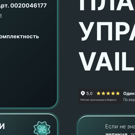
ПЛА
Арт.
0020046177
УПР
комплектность
VAI
Один 
По ве
И
Если не зн
артикул
, т