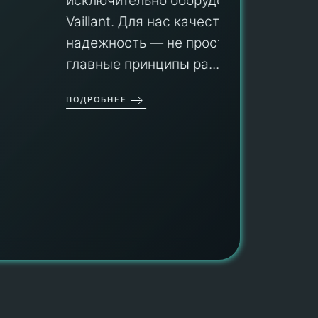
исключительно оборудование
профес
aillant. Для нас качество и
оборуд
надежность — не просто слова, а
гарант
главные принципы ра...
провед
ОДРОБНЕЕ
работы
работат
быть ув
ПОДРОБН