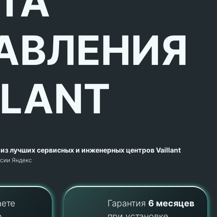
ТА
АВЛЕНИЯ
LLANT
из лучших сервисных и инженерных центров Vaillant
рсии Яндекс
аете
Гарантия
6 месяцев
о
при установке