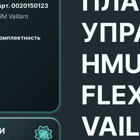
ПЛА
Арт.
0020150123
УПР
комплектность
HM
FLE
VAI
И