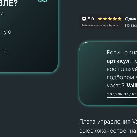
ВЛЕ?
 и
Один 
По ве
ьную
Если не зн
артикул
, т
воспользу
подбором 
частей
Vail
МОДУЛЬ ПОДБО
Плата управления Va
высококачественная