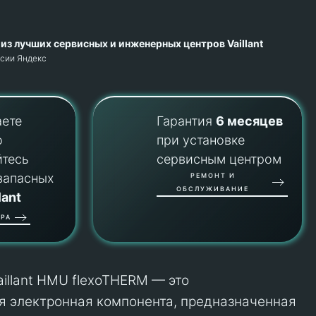
из лучших сервисных и инженерных центров Vaillant
рсии Яндекс
аете
Гарантия
6 месяцев
о
при установке
йтесь
сервисным центром
запасных
РЕМОНТ И
ОБСЛУЖИВАНИЕ
lant
РА
illant HMU flexoTHERM — это
 электронная компонента, предназначенная