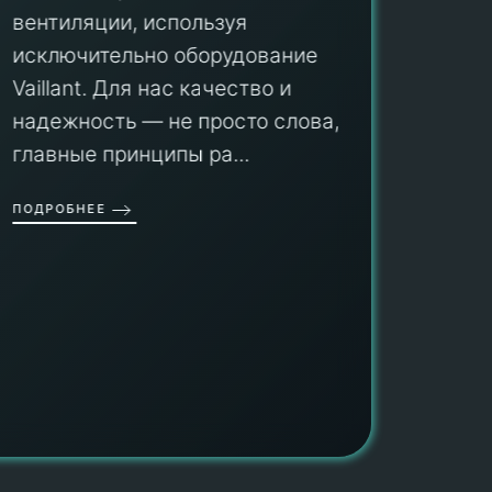
вентиляции, используя
Мы гар
исключительно оборудование
профес
aillant. Для нас качество и
оборуд
надежность — не просто слова, а
гарант
главные принципы ра...
провед
ОДРОБНЕЕ
работы
работат
быть ув
ПОДРОБН