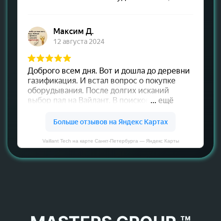
Vaillant Tech на карте Санкт‑Петербурга — Яндекс Карты