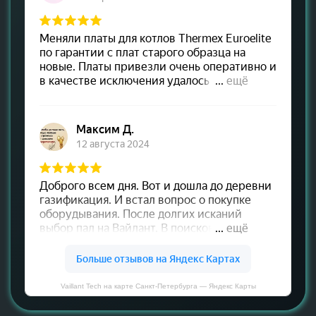
Vaillant Tech на карте Санкт‑Петербурга — Яндекс Карты