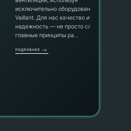
вентиляции, используя
Мы гар
исключительно оборудование
профес
aillant. Для нас качество и
оборуд
надежность — не просто слова, а
гарант
главные принципы ра...
провед
ОДРОБНЕЕ
работы
работат
быть ув
ПОДРОБН