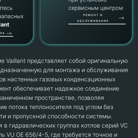
йтесь
сервисным центром
запасных
РЕМОНТ И
ОБСЛУЖИВАНИЕ
lant
РА
е Vaillant представляет собой оригинальную
едназначенную для монтажа и обслуживания
ов настенных газовых конденсационных
мент обеспечивает надежное соединение
раниченном пространстве, позволяя
ие потока теплоносителя под углом без
ти и пропускной способности системы.
я в гидравлических группах котлов серий VC
ь VU OE 656/4-5, где требуется точное и