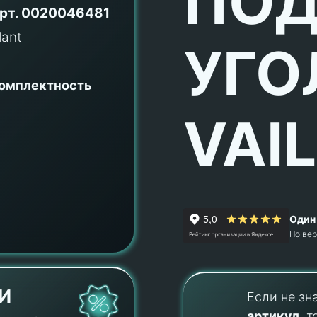
ПОД
рт.
0020046481
УГО
комплектность
VAI
Один 
По ве
И
Если не зн
артикул
, т