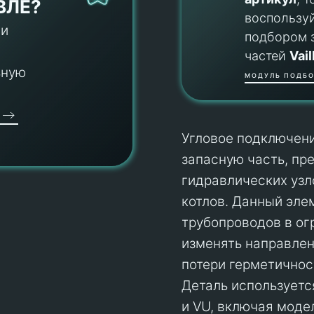
ВЛЕ?
воспользу
 и
подбором 
частей
Vail
ьную
МОДУЛЬ ПОДБО
Угловое подключени
запасную часть, пр
гидравлических узл
котлов. Данный эле
трубопроводов в ог
изменять направлен
потери герметичнос
Деталь используетс
и VU, включая модел