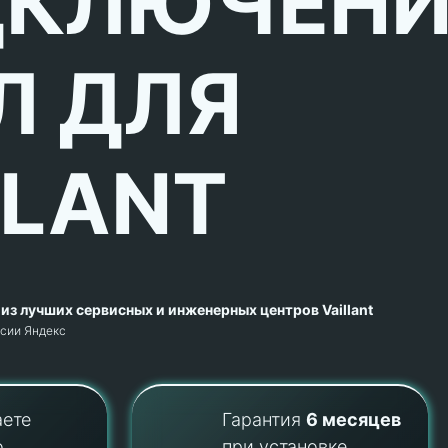
КЛЮЧЕНИ
Л ДЛЯ
LLANT
из лучших сервисных и инженерных центров Vaillant
рсии Яндекс
аете
Гарантия
6 месяцев
о
при установке