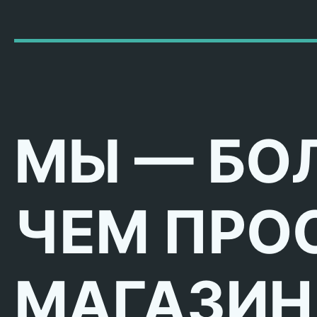
МЫ — БО
ЧЕМ ПРО
МАГАЗИН