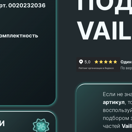
ПОД
рт.
0020232036
VAI
комплектность
Один 
По ве
Если не зн
артикул
, т
воспользу
подбором 
И
частей
Vail