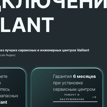
КЛЮЧЕНИ
LLANT
из лучших сервисных и инженерных центров Vaillant
рсии Яндекс
аете
Гарантия
6 месяцев
о
при установке
йтесь
сервисным центром
запасных
РЕМОНТ И
ОБСЛУЖИВАНИЕ
lant