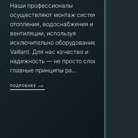
Наши профессионалы
осуществляют монтаж систем
ПУ
отопления, водоснабжения и
вентиляции, используя
Мы гар
исключительно оборудование
профес
aillant. Для нас качество и
оборуд
надежность — не просто слова, а
гарант
главные принципы ра...
провед
ОДРОБНЕЕ
работы
работат
быть ув
ПОДРОБН