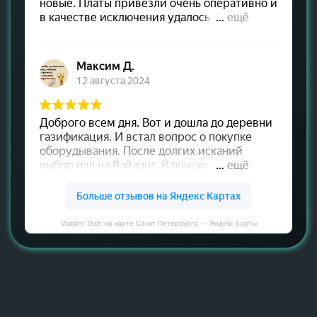
Vaillant Tech на карте Санкт‑Петербурга — Яндекс Карты