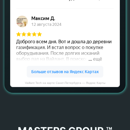
Vaillant Tech на карте Санкт‑Петербурга — Яндекс Карты