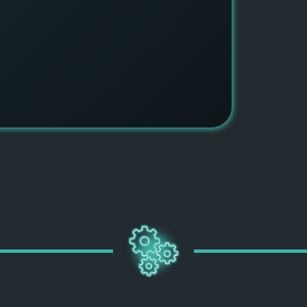
быть ув
ПОДРОБН