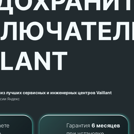
ДОХРАНИ
ЛЮЧАТЕЛ
LLANT
из лучших сервисных и инженерных центров Vaillant
рсии Яндекс
аете
Гарантия
6 месяцев
о
при установке