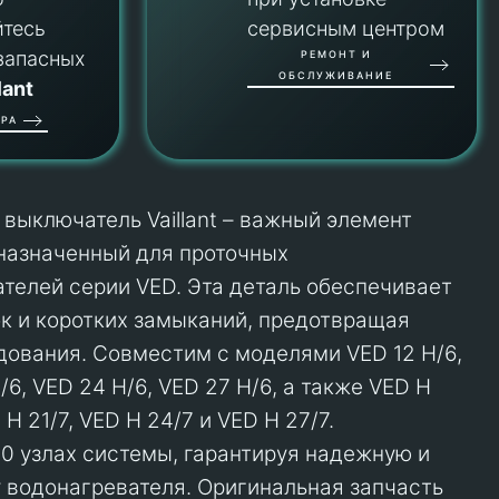
йтесь
сервисным центром
запасных
РЕМОНТ И
ОБСЛУЖИВАНИЕ
lant
РА
выключатель Vaillant – важный элемент
назначенный для проточных
телей серии VED. Эта деталь обеспечивает
ок и коротких замыканий, предотвращая
ования. Совместим с моделями VED 12 H/6,
/6, VED 24 H/6, VED 27 H/6, а также VED H
D H 21/7, VED H 24/7 и VED H 27/7.
10 узлах системы, гарантируя надежную и
 водонагревателя. Оригинальная запчасть