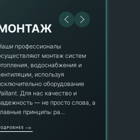
МОНТАЖ
Наши профессионалы
осуществляют монтаж систем
ПУ
отопления, водоснабжения и
вентиляции, используя
Мы гар
исключительно оборудование
профес
aillant. Для нас качество и
оборуд
надежность — не просто слова, а
гарант
главные принципы ра...
провед
ОДРОБНЕЕ
работы
работат