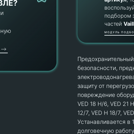
ВЛЕ?
воспользу
 и
подбором 
частей
Vail
ьную
МОДУЛЬ ПОДБО
Предохранительный 
безопасности, пред
электроводонагрева
защиту от перегруз
повреждение оборуд
VED 18 H/6, VED 21 H
12/7, VED H 18/7, VE
Устанавливается в 
долговечную работу