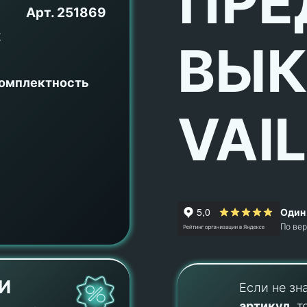
ПРЕ
Арт.
251869
ВЫК
комплектность
VAI
Один 
По ве
И
Если не зн
артикул
, т