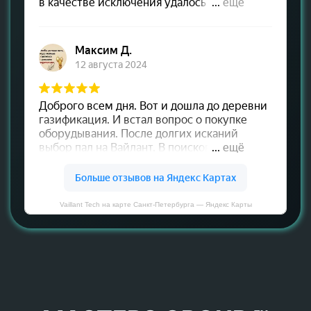
Vaillant Tech на карте Санкт‑Петербурга — Яндекс Карты