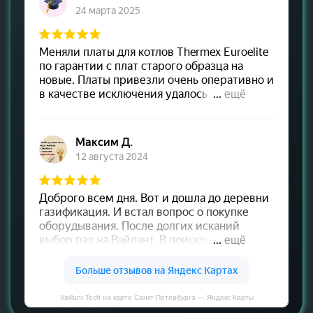
Vaillant Tech на карте Санкт‑Петербурга — Яндекс Карты