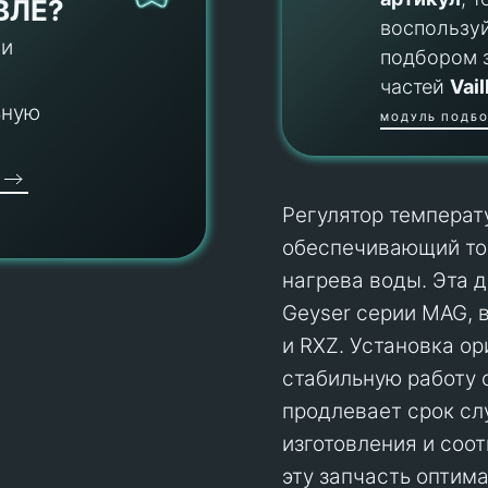
ВЛЕ?
воспользу
 и
подбором 
частей
Vail
ьную
МОДУЛЬ ПОДБО
Регулятор температ
обеспечивающий то
нагрева воды. Эта 
Geyser серии MAG, 
и RXZ. Установка ор
стабильную работу 
продлевает срок сл
изготовления и соо
эту запчасть оптим