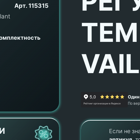
РЕГ
Арт.
115315
ТЕМ
комплектность
VAI
Один 
По ве
И
Если не зн
артикул
, т