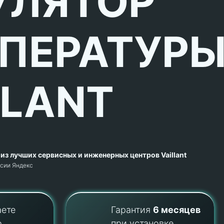
УЛЯТОР
ПЕРАТУР
LLANT
из лучших сервисных и инженерных центров Vaillant
рсии Яндекс
аете
Гарантия
6 месяцев
о
при установке