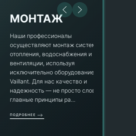
МОНТАЖ
Наши профессионалы
осуществляют монтаж систем
ПУ
отопления, водоснабжения и
вентиляции, используя
Мы гар
исключительно оборудование
профес
aillant. Для нас качество и
оборуд
надежность — не просто слова, а
гарант
главные принципы ра...
провед
ОДРОБНЕЕ
работы
работат
быть ув