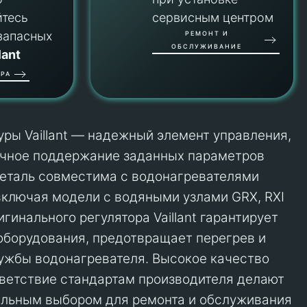
йтесь
сервисным центром
запасных
РЕМОНТ И
ОБСЛУЖИВАНИЕ
lant
РА
уры Vaillant — надежный элемент управления,
чное поддержание заданных параметров
деталь совместима с водонагревателями
включая модели с водяными узлами GRX, RXI
игинального регулятора Vaillant гарантирует
оборудования, предотвращает перегрев и
ужбы водонагревателя. Высокое качество
тветствие стандартам производителя делают
альным выбором для ремонта и обслуживания