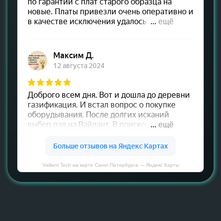
Vaillant Tech на карте Санкт‑Петербурга — Яндекс Карты