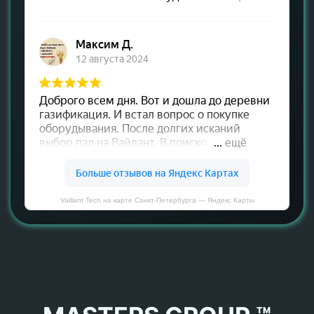
Vaillant Tech на карте Санкт‑Петербурга — Яндекс Карты