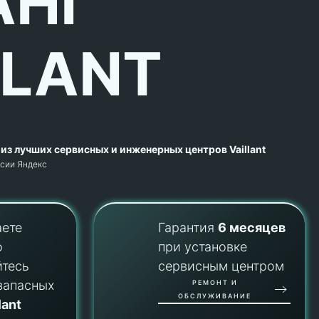
АНГ
LLANT
из лучших сервисных и инженерных центров Vaillant
рсии Яндекс
аете
Гарантия
6 месяцев
о
при установке
йтесь
сервисным центром
запасных
РЕМОНТ И
ОБСЛУЖИВАНИЕ
lant