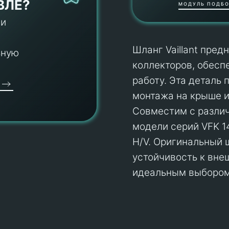
ВЛЕ?
МОДУЛЬ ПОДБО
 и
Шланг Vaillant пред
ьную
коллекторов, обесп
работу. Эта деталь 
монтажа на крыше и
Совместим с разли
модели серий VFK 14
H/V. Оригинальный ш
устойчивость к вне
идеальным выбором