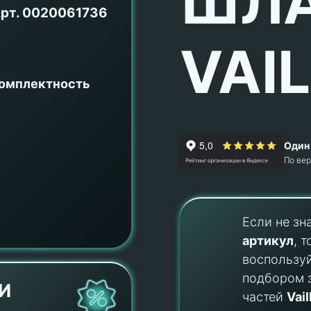
ШЛ
рт.
0020061736
VAI
комплектность
Один 
По ве
Если не зн
артикул
, т
воспользу
подбором 
И
частей
Vail