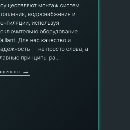
осуществляют монтаж систем
ПУ
отопления, водоснабжения и
вентиляции, используя
Мы гар
исключительно оборудование
профес
aillant. Для нас качество и
оборуд
надежность — не просто слова, а
гарант
главные принципы ра...
провед
ОДРОБНЕЕ
работы
работат
быть ув
ПОДРОБН