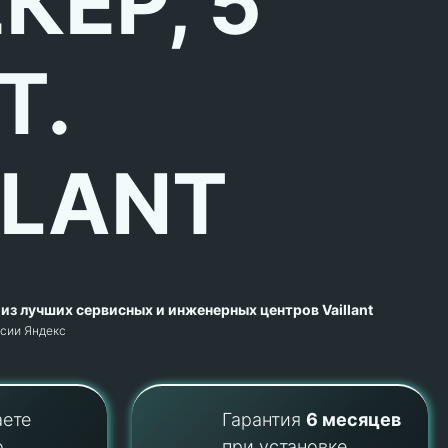
КЕР, 5
Т.
LLANT
из лучших сервисных и инженерных центров Vaillant
рсии Яндекс
аете
Гарантия
6 месяцев
о
при установке