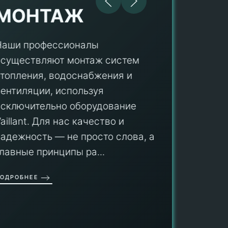
МОНТАЖ
Наши профессионалы
осуществляют монтаж систем
ПУ
отопления, водоснабжения и
вентиляции, используя
Мы гар
исключительно оборудование
профес
aillant. Для нас качество и
оборуд
надежность — не просто слова, а
гарант
главные принципы ра...
провед
ОДРОБНЕЕ
работы
работат
быть ув