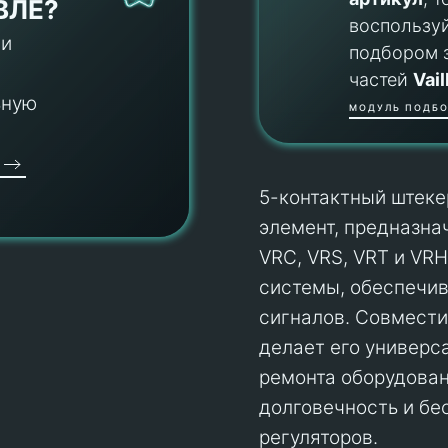
ВЛЕ?
воспользу
 и
подбором 
частей
Vail
ьную
МОДУЛЬ ПОДБО
5-контактный штеке
элемент, предназна
VRC, VRS, VRT и VRH
системы, обеспечив
сигналов. Совмести
делает его универ
ремонта оборудовани
долговечность и бе
регуляторов.