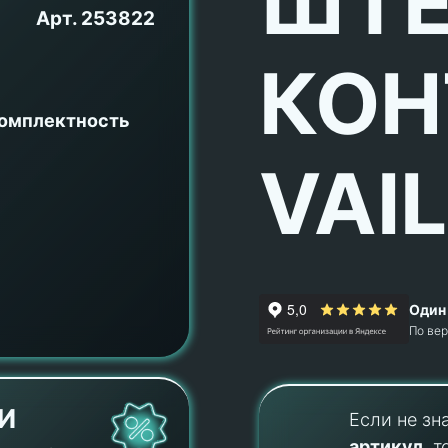
ШТЕ
Арт.
253822
КОН
комплектность
VAI
Один 
По ве
И
Если не зн
артикул
, т