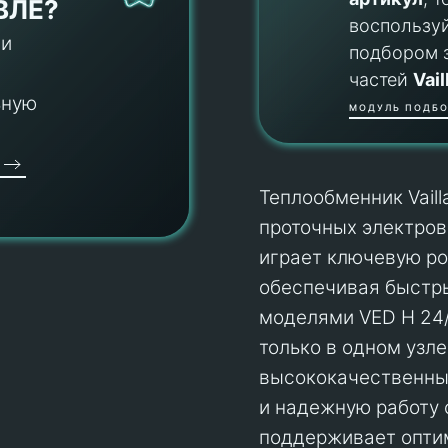
ВЛЕ?
воспользу
 и
подбором 
частей
Vail
ьную
МОДУЛЬ ПОДБО
Теплообменник Vail
проточных электров
играет ключевую ро
обеспечивая быстры
моделями VED H 24/7
только в одном узл
высококачественных
и надежную работу о
поддерживает опти