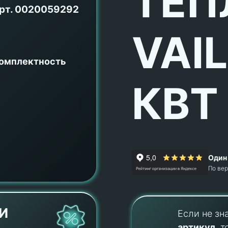
ТЕП
рт.
0020059292
VAI
комплектность
КВТ
Один 
По ве
И
Если не зн
артикул
, т