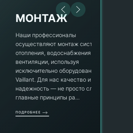
МОНТАЖ
Наши профессионалы
осуществляют монтаж систем
ПУ
отопления, водоснабжения и
вентиляции, используя
Мы гар
исключительно оборудование
профес
aillant. Для нас качество и
оборуд
надежность — не просто слова, а
гарант
главные принципы ра...
провед
ОДРОБНЕЕ
работы
работат
быть ув