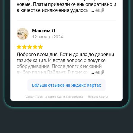
Vaillant Tech на карте Санкт‑Петербурга — Яндекс Карты