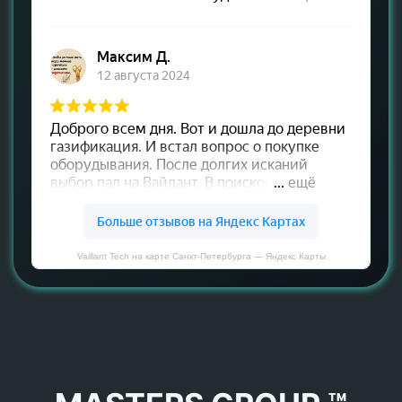
Vaillant Tech на карте Санкт‑Петербурга — Яндекс Карты