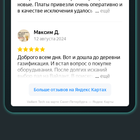
Vaillant Tech на карте Санкт‑Петербурга — Яндекс Карты