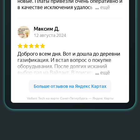
Vaillant Tech на карте Санкт‑Петербурга — Яндекс Карты