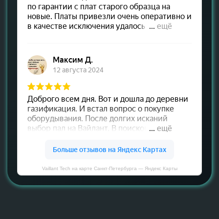
Vaillant Tech на карте Санкт‑Петербурга — Яндекс Карты