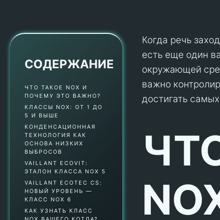
Когда речь захо
есть еще один в
СОДЕРЖАНИЕ
окружающей ср
важно контролиро
ЧТО ТАКОЕ NOX И
ПОЧЕМУ ЭТО ВАЖНО?
достигать самых
КЛАССЫ NOX: ОТ 1 ДО
5 И ВЫШЕ
КОНДЕНСАЦИОННАЯ
ЧТ
ТЕХНОЛОГИЯ КАК
ОСНОВА НИЗКИХ
ВЫБРОСОВ
VAILLANT ECOVIT:
ЭТАЛОН КЛАССА NOX 5
NOX
VAILLANT ECOTEC CS:
НОВЫЙ УРОВЕНЬ —
КЛАСС NOX 6
КАК УЗНАТЬ КЛАСС
NOX ВАШЕГО КОТЛА?