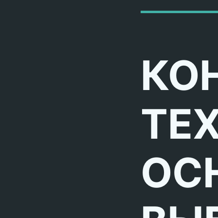
КО
ТЕ
ОС