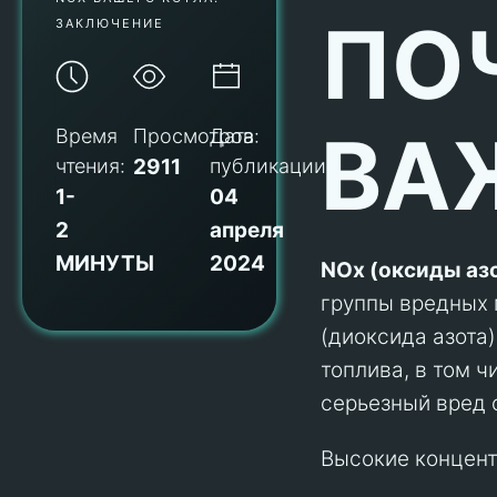
ПО
ЗАКЛЮЧЕНИЕ
ВА
Время
Просмотров:
Дата
чтения:
2911
публикации:
1-
04
2
апреля
МИНУТЫ
2024
NOx (оксиды аз
группы вредных г
(диоксида азота
топлива, в том ч
серьезный вред 
Высокие концент