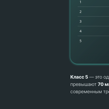
1
2
3
4
5
Класс 5
— это од
превышают
70 м
современным тре