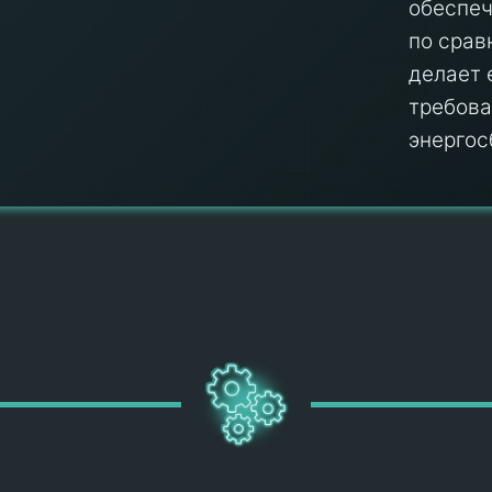
обеспе
по срав
делает 
требова
энергос