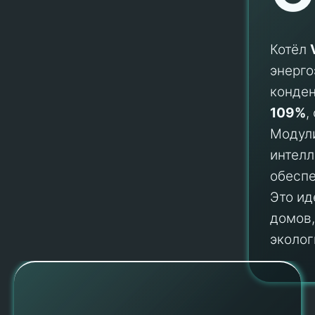
Котёл
энерго
конден
109%
,
Модул
интел
обеспе
Это и
домов
эколог