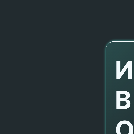
И
В
О