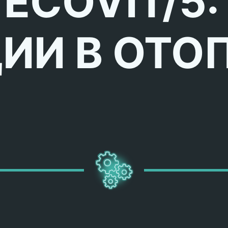
 ECOVIT/5:
ИИ В ОТО
%