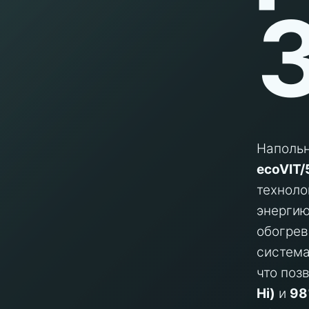
Наполь
ecoVIT/
техноло
энергию
обогрев
система
что поз
Hi)
и
98