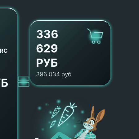
336
629
VRC
РУБ
396 034 руб
УБ