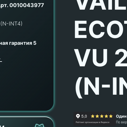
VAI
рт.
0010043977
ECO
ая гарантия 5
VU 
(N-I
Один 
По ве