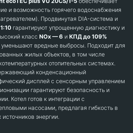
ant ecoTEC plus VU 20CS/1-5
обеспечивает
ие и возможность горячего водоснабжения
агревателем). Продвинутая DIA-система и
и
1:10
гарантируют упрощенную диагностику и
Высокий класс
NOx — 6
и
КПД до 109%
и уменьшают вредные выбросы. Подходит для
ованных жилых объектов, в том числе
котемпературных отопительных системах.
нержавеющий конденсационный
афический дисплей с сенсорным управлением
 ионизации гарантируют безопасность и
ии. Котел готов к интеграции с
епловыми насосами, предлагая гибкость в
 источников энергии.