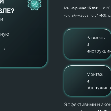
И
Мы
на рынке 15 лет
— с 201
ВЛЕ?
(онлайн-касса по 54-ФЗ), 
 и
ьную
Размеры
и
инструкци
Монтаж
и
обслужива
Эффективный и эко