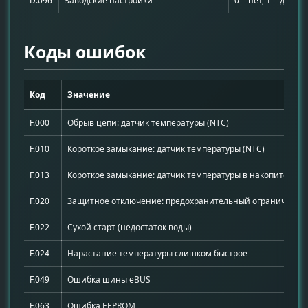
D.096
Заводские настройки
0 = нет, 1 = да
Коды ошибок
Код
Значение
F.000
Обрыв цепи: датчик температуры (NTC)
F.010
Короткое замыкание: датчик температуры (NTC)
F.013
Короткое замыкание: датчик температуры в накопителе
F.020
Защитное отключение: предохранительный ограничител
F.022
Сухой старт (недостаток воды)
F.024
Нарастание температуры слишком быстрое
F.049
Ошибка шины eBUS
F.063
Ошибка EEPROM