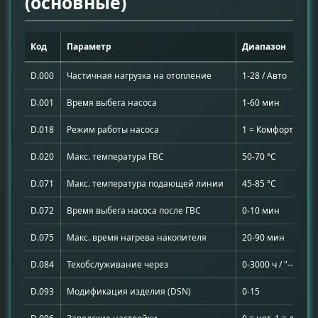
(основные)
Код
Параметр
Диапазон
D.000
Частичная нагрузка на отопление
1-28 / Авто
D.001
Время выбега насоса
1-60 мин
D.018
Режим работы насоса
1 = Комфорт, 3 = Э
D.020
Макс. температура ГВС
50-70 °C
D.071
Макс. температура подающей линии
45-85 °C
D.072
Время выбега насоса после ГВС
0-10 мин
D.075
Макс. время нагрева накопителя
20-90 мин
D.084
Техобслуживание через
0-3000 ч / "---"
D.093
Модификация изделия (DSN)
0-15