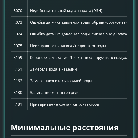
F.070
Недействительный код аппарата (DSN)
F.073
Ошибка датчика давления воды (обрыв/короткое замыкан
F.074
Ошибка датчика давления воды (сигнал вне диапазона)
F.075
Неисправность насоса / недостаток воды
F.159
Короткое замыкание NTC датчика наружного воздуха
F.161
Замерзла вода в изделии
F.162
Замёрз накопитель горячей воды
F.180
Залипание контактов реле
F.181
Приваривание контактов контактора
Минимальные расстояния