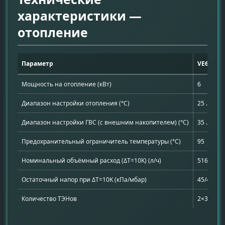
характеристики —
отопление
Параметр
VE6
Мощность на отопление (кВт)
6
Диапазон настройки отопления (°C)
25 ... 85
Диапазон настройки ГВС (с внешним накопителем) (°C)
35 ... 70
Предохранительный ограничитель температуры (°C)
95
Номинальный объёмный расход (ΔT=10K) (л/ч)
516
Остаточный напор при ΔT=10K (кПа/мбар)
45/450
Количество ТЭНов
2×3