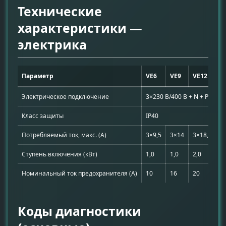
Технические
характеристики —
электрика
Параметр
VE6
VE9
VE12
V
Электрическое подключение
3×230 В/400 В + N + PE, 50 
Класс защиты
IP40
Потребляемый ток, макс. (А)
3×9,5
3×14
3×18,5
3
Ступень включения (кВт)
1,0
1,0
2,0
2
Номинальный ток предохранителя (А)
10
16
20
2
Коды диагностики