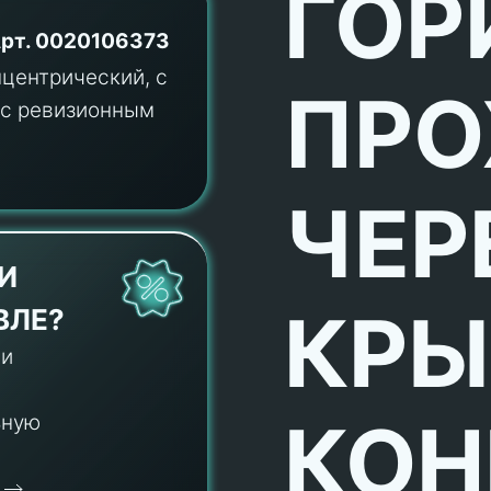
ГОР
рт.
0020106373
ПРО
ЧЕР
И
КРЫ
ВЛЕ?
 и
КОН
ьную