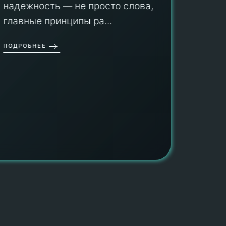
оборуд
надежность — не просто слова, а
гарант
главные принципы ра...
провед
ОДРОБНЕЕ
работы
работат
быть ув
ПОДРОБН