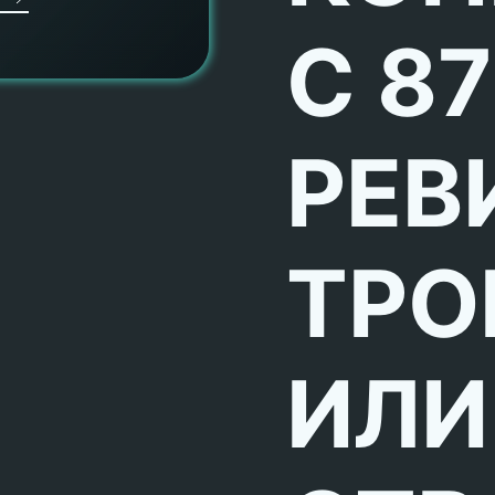
С 87
РЕВ
ТРО
ИЛИ